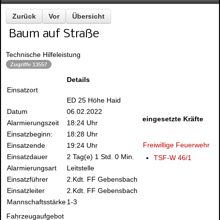
Zurück
Vor
Übersicht
Baum auf Straße
Technische Hilfeleistung
Zugriffe 13557
Details
Einsatzort
ED 25 Höhe Haid
Datum
06.02.2022
eingesetzte Kräfte
Alarmierungszeit
18:24 Uhr
Einsatzbeginn:
18:28 Uhr
Freiwillige Feuerwehr
Einsatzende
19:24 Uhr
Einsatzdauer
2 Tag(e) 1 Std. 0 Min.
TSF-W 46/1
Alarmierungsart
Leitstelle
Einsatzführer
2.Kdt. FF Gebensbach
Einsatzleiter
2.Kdt. FF Gebensbach
Mannschaftsstärke
1-3
Fahrzeugaufgebot