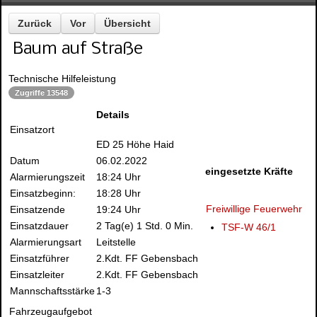
Zurück
Vor
Übersicht
Baum auf Straße
Technische Hilfeleistung
Zugriffe 13548
Details
Einsatzort
ED 25 Höhe Haid
Datum
06.02.2022
eingesetzte Kräfte
Alarmierungszeit
18:24 Uhr
Einsatzbeginn:
18:28 Uhr
Freiwillige Feuerwehr
Einsatzende
19:24 Uhr
Einsatzdauer
2 Tag(e) 1 Std. 0 Min.
TSF-W 46/1
Alarmierungsart
Leitstelle
Einsatzführer
2.Kdt. FF Gebensbach
Einsatzleiter
2.Kdt. FF Gebensbach
Mannschaftsstärke
1-3
Fahrzeugaufgebot