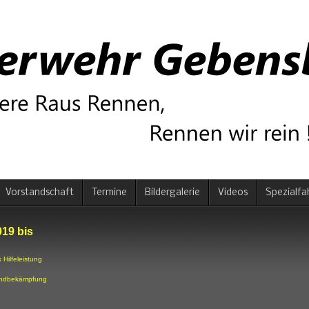
Vorstandschaft
Termine
Bildergalerie
Videos
Spezialfa
019 bis
 Hilfeleistung
ndbekämpfung