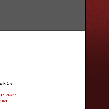
te Kräfte
ge Feuerwehr
 46/1